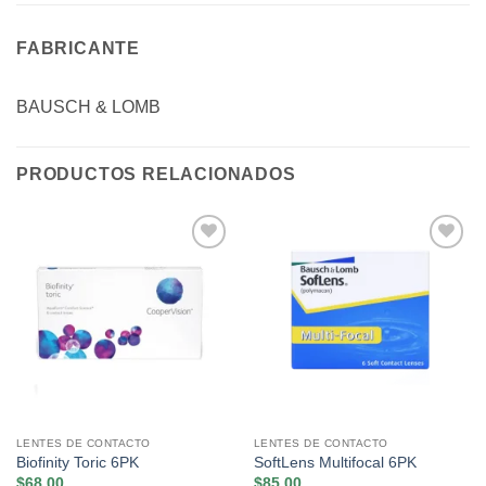
FABRICANTE
BAUSCH & LOMB
PRODUCTOS RELACIONADOS
Añadir
Añadir
a la
a la
lista de
lista de
deseos
deseos
LENTES DE CONTACTO
LENTES DE CONTACTO
Biofinity Toric 6PK
SoftLens Multifocal 6PK
$
68.00
$
85.00