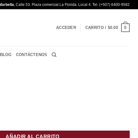
Marbella
, Calle 53. Plaza comercial La Florida. Local 4. Tel. (+507) 6400-9582
0
ACCEDER
CARRITO /
$
0.00
BLOG
CONTÁCTENOS
AÑADIR AL CARRITO