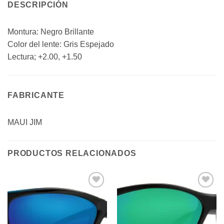
DESCRIPCIÓN
Montura: Negro Brillante
Color del lente: Gris Espejado
Lectura; +2.00, +1.50
FABRICANTE
MAUI JIM
PRODUCTOS RELACIONADOS
Añadir
Añadir
a la
a la
lista de
lista de
deseos
deseos