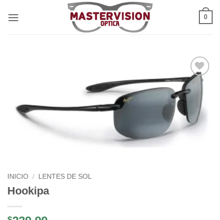
Saltar
0
al
contenido
Añadir
a la
lista de
deseos
INICIO
/
LENTES DE SOL
Hookipa
$