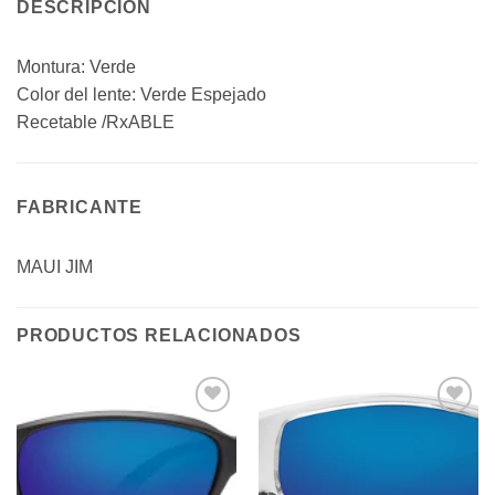
DESCRIPCIÓN
Montura: Verde
Color del lente: Verde Espejado
Recetable /RxABLE
FABRICANTE
MAUI JIM
PRODUCTOS RELACIONADOS
Añadir
Añadir
a la
a la
lista de
lista de
deseos
deseos