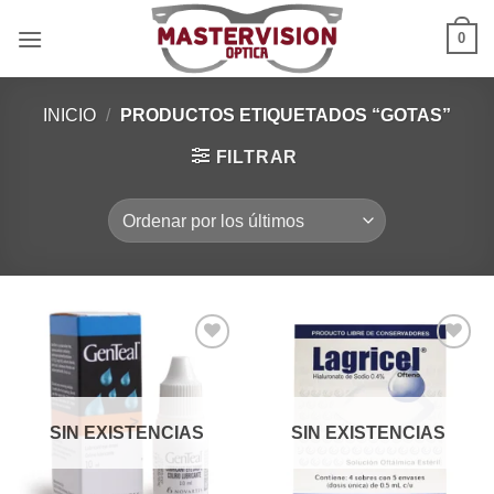
Saltar
0
al
contenido
INICIO
/
PRODUCTOS ETIQUETADOS “GOTAS”
FILTRAR
Añadir
Añadir
a la
a la
lista de
lista de
deseos
deseos
SIN EXISTENCIAS
SIN EXISTENCIAS