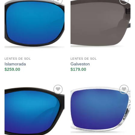
Añadir
Añadir
a la
a la
lista de
lista de
deseos
deseos
LENTES DE SOL
LENTES DE SOL
Islamorada
Galveston
$
259.00
$
179.00
Añadir
Añadir
a la
a la
lista de
lista de
deseos
deseos