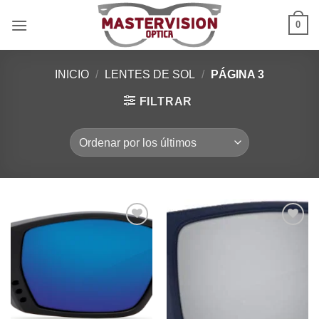
Saltar
0
al
contenido
INICIO
/
LENTES DE SOL
/
PÁGINA 3
FILTRAR
Añadir
Añadir
a la
a la
lista de
lista de
deseos
deseos